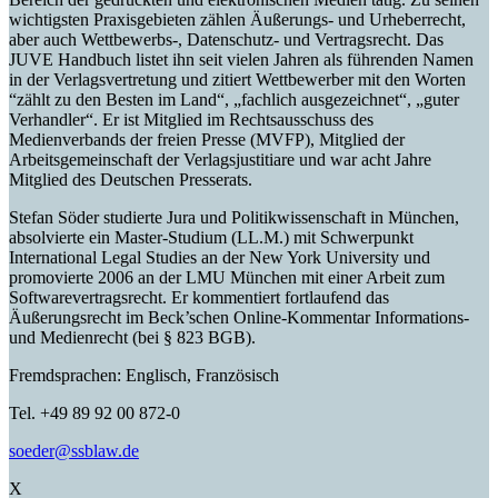
wichtigsten Praxisgebieten zählen Äußerungs- und Urheberrecht,
aber auch Wettbewerbs-, Datenschutz- und Vertragsrecht. Das
JUVE Handbuch listet ihn seit vielen Jahren als führenden Namen
in der Verlagsvertretung und zitiert Wettbewerber mit den Worten
“zählt zu den Besten im Land“, „fachlich ausgezeichnet“, „guter
Verhandler“. Er ist Mitglied im Rechtsausschuss des
Medienverbands der freien Presse (MVFP), Mitglied der
Arbeitsgemeinschaft der Verlagsjustitiare und war acht Jahre
Mitglied des Deutschen Presserats.
Stefan Söder studierte Jura und Politikwissenschaft in München,
absolvierte ein Master-Studium (LL.M.) mit Schwerpunkt
International Legal Studies an der New York University und
promovierte 2006 an der LMU München mit einer Arbeit zum
Softwarevertragsrecht. Er kommentiert fortlaufend das
Äußerungsrecht im Beck’schen Online-Kommentar Informations-
und Medienrecht (bei § 823 BGB).
Fremdsprachen: Englisch, Französisch
Tel. +49 89 92 00 872-0
soeder@ssblaw.de
X